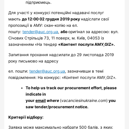
підприємець.
Для участі у конкурсі потенційні надавачі послуг
мають
до 12:00 02 грудня
2019 року
надіслати свої
пропозиції в АМУ: скан-копію на ел.
пошту:
tender@auc.org.ua
,
або
оригінал за адресою: вул.
Січових Стрільців 73, 11 поверх, м. Київ, 04053 із
зазначенням «На тендер
«Контент послуги АМУ,
GIZ
».
Запитання прохання надсилати до 29 листопада 2019
року письмово на адресу
ел. пошти:
tender@auc.org.ua
, зазначивши в темі
повідомлення: На конкурс: «Контент послуги АМУ,
GIZ
».
To help us track our procurement effort, please
indicate in
your
email
where
(
vacanciesinukraine.com
)
you
saw tender/procurement notice.
Критерії відбору:
Заявка може максимально набрати 500 балів, з яких: