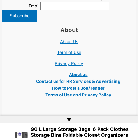
Email
About
About Us
Term of Use
Privacy Policy
About us
Contact us for HR Services & Advertising
How to Post a Job/Tender
Terms of Use and Privacy Policy
▲
90 L Large Storage Bags, 6 Pack Clothes
Copyright © 2026 Ukraine Jobs NGO UN IT Robota Kyiv Tech Lviv Charity
Storage Bins Foldable Closet Organizers
Embassy | Website by
Web Doktoru